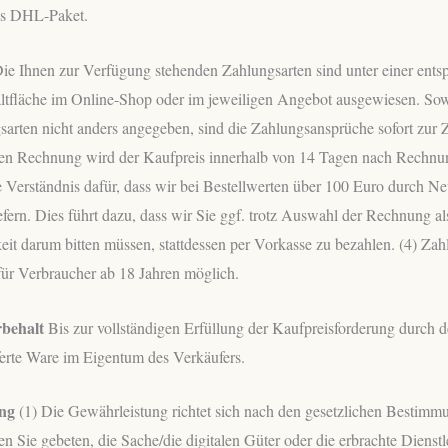
als DHL-Paket.
ie Ihnen zur Verfügung stehenden Zahlungsarten sind unter einer ents
ltfläche im Online-Shop oder im jeweiligen Angebot ausgewiesen. Sow
arten nicht anders angegeben, sind die Zahlungsansprüche sofort zur Za
en Rechnung wird der Kaufpreis innerhalb von 14 Tagen nach Rechnung
ie Verständnis dafür, dass wir bei Bestellwerten über 100 Euro durch 
fern. Dies führt dazu, dass wir Sie ggf. trotz Auswahl der Rechnung al
it darum bitten müssen, stattdessen per Vorkasse zu bezahlen. (4) Zah
für Verbraucher ab 18 Jahren möglich.
rbehalt
Bis zur vollständigen Erfüllung der Kaufpreisforderung durch d
eferte Ware im Eigentum des Verkäufers.
ung
(1) Die Gewährleistung richtet sich nach den gesetzlichen Bestimmu
 Sie gebeten, die Sache/die digitalen Güter oder die erbrachte Dienstl