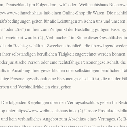
, Deutschland (im Folgenden: „wir“ oder „Weihnachtshaus Bücherwelt
s://www.weihnachtshaus.info einen Online-Shop für Waren. Die nachfo
äftsbedingungen gelten für alle Leistungen zwischen uns und unsere
“ oder „Sie“) in ihrer zum Zeitpunkt der Bestellung gültigen Fassung, 
ich vereinbart wurde. (2) „Verbraucher“ im Sinne dieser Geschäftsbedin
, die ein Rechtsgeschäft zu Zwecken abschließt, die überwiegend weder 
 ihrer selbständigen beruflichen Tätigkeit zugerechnet werden können
e oder juristische Person oder eine rechtsfähige Personengesellschaft, di
fts in Ausübung ihrer gewerblichen oder selbständigen beruflichen Tät
ähige Personengesellschaft eine Personengesellschaft ist, die mit der Fäh
werben und Verbindlichkeiten einzugehen.
 Die folgenden Regelungen über den Vertragsabschluss gelten für Best
op unter https://www.weihnachtshaus.info. (2) Unsere Produktdarstellu
h und kein verbindliches Angebot zum Abschluss eines Vertrages. (3) B
erem Online-Shop gelten folgende Regelungen: Der Kunde gibt ein bin