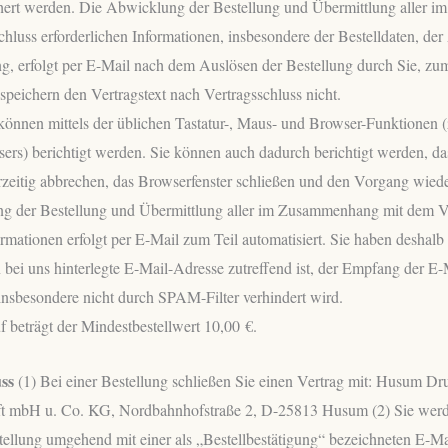
chert werden. Die Abwicklung der Bestellung und Übermittlung aller
chluss erforderlichen Informationen, insbesondere der Bestelldaten, d
g, erfolgt per E-Mail nach dem Auslösen der Bestellung durch Sie, zum
 speichern den Vertragstext nach Vertragsschluss nicht.
 können mittels der üblichen Tastatur-, Maus- und Browser-Funktionen 
ers) berichtigt werden. Sie können auch dadurch berichtigt werden, da
rzeitig abbrechen, das Browserfenster schließen und den Vorgang wied
g der Bestellung und Übermittlung aller im Zusammenhang mit dem Ve
ormationen erfolgt per E-Mail zum Teil automatisiert. Sie haben deshalb 
 bei uns hinterlegte E-Mail-Adresse zutreffend ist, der Empfang der E-
 insbesondere nicht durch SPAM-Filter verhindert wird.
 beträgt der Mindestbestellwert 10,00 €.
uss
(1) Bei einer Bestellung schließen Sie einen Vertrag mit: Husum Dr
aft mbH u. Co. KG, Nordbahnhofstraße 2, D-25813 Husum (2) Sie wer
tellung umgehend mit einer als „Bestellbestätigung“ bezeichneten E-Mai