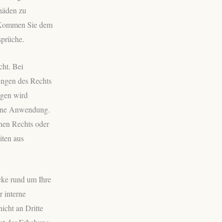
chäden zu
. Kommen Sie dem
sprüche.
cht. Bei
ungen des Rechts
ogen wird
eine Anwendung.
chen Rechts oder
iten aus
cke rund um Ihre
r interne
icht an Dritte