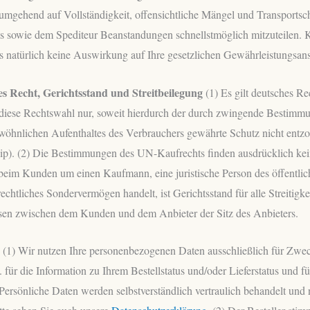
 umgehend auf Vollständigkeit, offensichtliche Mängel und Transports
ns sowie dem Spediteur Beanstandungen schnellstmöglich mitzuteilen
ies natürlich keine Auswirkung auf Ihre gesetzlichen Gewährleistungsan
 Recht, Gerichtsstand und Streitbeilegung
(1) Es gilt deutsches Re
 diese Rechtswahl nur, soweit hierdurch der durch zwingende Bestimm
ewöhnlichen Aufenthaltes des Verbrauchers gewährte Schutz nicht entz
zip). (2) Die Bestimmungen des UN-Kaufrechts finden ausdrücklich k
h beim Kunden um einen Kaufmann, eine juristische Person des öffentli
rechtliches Sondervermögen handelt, ist Gerichtsstand für alle Streitigke
ssen zwischen dem Kunden und dem Anbieter der Sitz des Anbieters.
(1) Wir nutzen Ihre personenbezogenen Daten ausschließlich für Zwe
. für die Information zu Ihrem Bestellstatus und/oder Lieferstatus und fü
ersönliche Daten werden selbstverständlich vertraulich behandelt und n