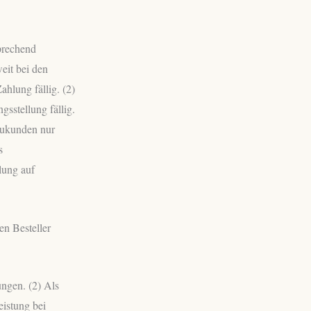
prechend
eit bei den
hlung fällig. (2)
sstellung fällig.
Neukunden nur
s
lung auf
en Besteller
ngen. (2) Als
eistung bei