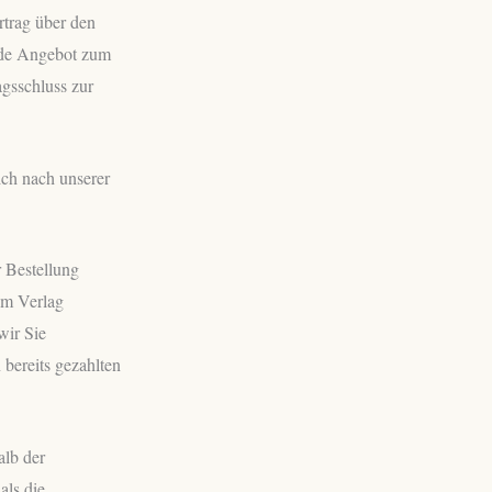
rtrag über den
ende Angebot zum
agsschluss zur
ich nach unserer
r Bestellung
eim Verlag
wir Sie
 bereits gezahlten
alb der
als die