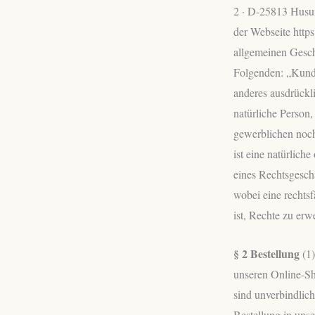
2 · D-25813 Husum
der Webseite http
allgemeinen Gesch
Folgenden: „Kunde
anderes ausdrückl
natürliche Person
gewerblichen noch
ist eine natürlich
eines Rechtsgeschä
wobei eine rechtsf
ist, Rechte zu er
§ 2 Bestellung
(1)
unseren Online-Sh
sind unverbindlic
Bestellung in uns