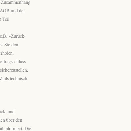
 im Zusammenhang
er AGB und der
 Teil
(z.B. »Zurück-
ss Sie den
erholen.
rtragsschluss
sicherzustellen,
Mails technisch
uck- und
den über den
l informiert. Die