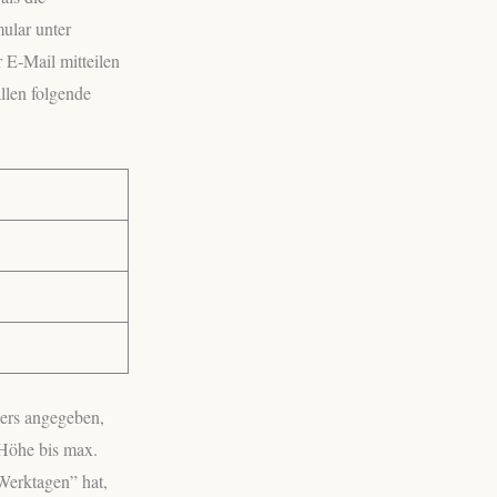
ular unter
 E-Mail mitteilen
llen folgende
ders angegeben,
(Höhe bis max.
Werktagen” hat,