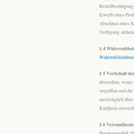
Bestellbestätigung
Erwerb eines Prod
Abschluss eines K
Verfügung stehend
§ 4 Widerrufsbe
Widerrufsbelehru
§ 5 Vorbehalt de
abzusehen, wenn wi
vergriffen und die
unverzüglich über 
Kaufpreis unverzüg
§ 6 Versandkost
Bundesrepublik De