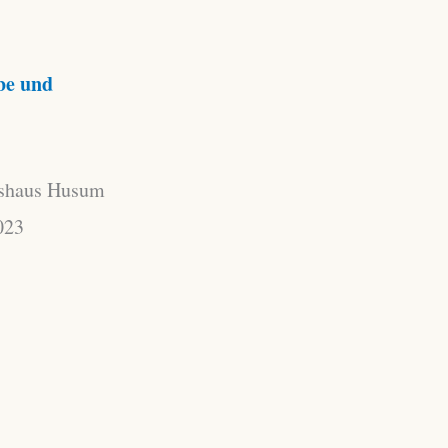
be und
tshaus Husum
023