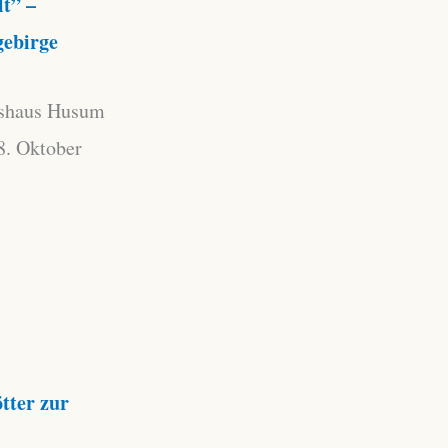
lt” –
gebirge
tshaus Husum
8. Oktober
tter zur