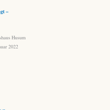
gt –
tshaus Husum
nuar 2022