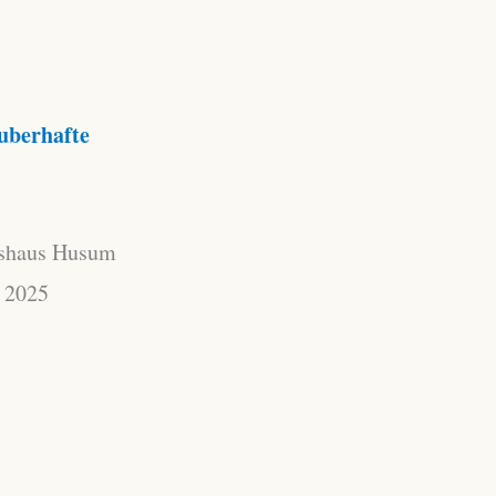
auberhafte
tshaus Husum
r 2025