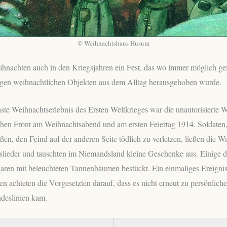
© Weihnachtshaus Husum
nachten auch in den Kriegsjahren ein Fest, das wo immer möglich gef
igen weihnachtlichen Objekten aus dem Alltag herausgehoben wurde.
te Weihnachtserlebnis des Ersten Weltkrieges war die unautorisierte 
chen Front am Weihnachtsabend und am ersten Feiertag 1914. Soldaten, 
ßen, den Feind auf der anderen Seite tödlich zu verletzen, ließen die W
lieder und tauschten im Niemandsland kleine Geschenke aus. Einige d
ren mit beleuchteten Tannenbäumen bestückt. Ein einmaliges Ereignis
ren achteten die Vorgesetzten darauf, dass es nicht erneut zu persönli
deslinien kam.