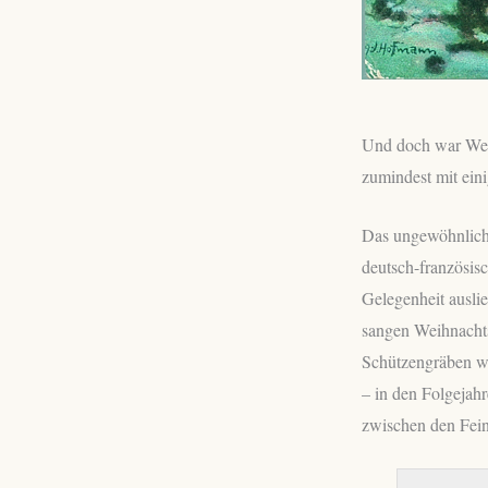
Und doch war Weih
zumindest mit ein
Das ungewöhnlichs
deutsch-französis
Gelegenheit auslie
sangen Weihnachts
Schützengräben wa
– in den Folgejah
zwischen den Fein