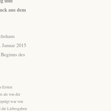
ug und
uck aus dem
chshaus
 Januar 2015
s Beginns des
s Ersten
s als von der
geprägt war von
d die Liebesgaben