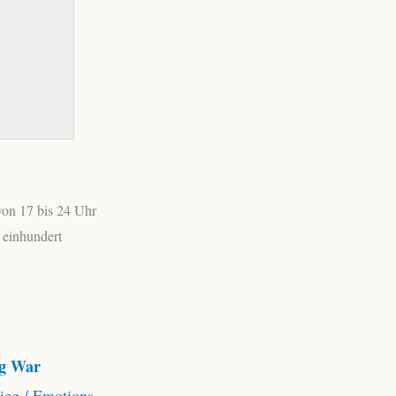
von 17 bis 24 Uhr
 einhundert
ng War
ieg / Emotions