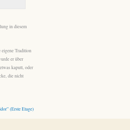
lung in diesem
 eigene Tradition
wurde er über
etwas kaputt, oder
ke, die nicht
idor” (Erste Etage)