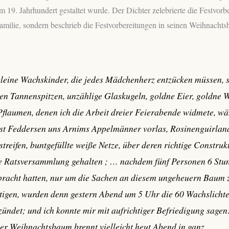
19. Jahrhundert gestaltet wurde. Der Dichter zelebrierte die Festvorb
amilie, sondern beschrieb die Festvorbereitungen in seinen Weihnachtsbr
leine Wachskinder, die jedes Mädchenherz entzücken müssen,
en Tannenspitzen, unzählige Glaskugeln, goldne Eier, goldne 
Pflaumen, denen ich die Arbeit dreier Feierabende widmete, w
st Feddersen uns Arnims Appelmänner vorlas, Rosinenguirlan
treifen, buntgefüllte weiße Netze, über deren richtige Construk
e Ratsversammlung gehalten ; … nachdem fünf Personen 6 Stu
bracht hatten, nur um die Sachen an diesem ungeheuern Baum 
stigen, wurden denn gestern Abend um 5 Uhr die 60 Wachslicht
ündet; und ich konnte mir mit aufrichtiger Befriedigung sagen:
er Weihnachtsbaum brennt vielleicht heut Abend in ganz