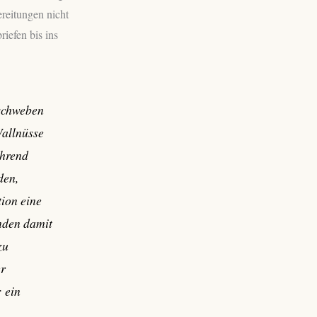
ereitungen nicht
iefen bis ins
 schweben
Wallnüsse
ährend
den,
tion eine
nden damit
zu
er
 ein