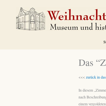
Zum
Inhalt
springen
S
Das “Z
<<<
zurück in da
In diesem „Zimmer
nach Beschreibung
einem vergoldeten