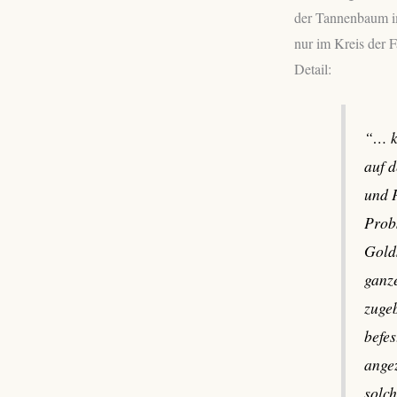
der Tannenbaum im 
nur im Kreis der F
Detail:
“… k
auf d
und 
Prob
Golds
ganz
zuge
befe
angez
solch