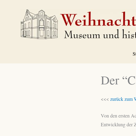
Zum
Inhalt
springen
S
Der “Co
<<<
zurück zum 
Von den ersten Ad
Entwicklung der Z