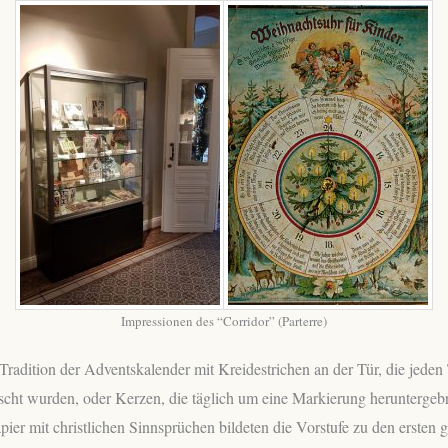
Impressionen des “Corridor” (Parterre)
Tradition der Adventskalender mit Kreidestrichen an der Tür, die jeden
ht wurden, oder Kerzen, die täglich um eine Markierung heruntergeb
pier mit christlichen Sinnsprüchen bildeten die Vorstufe zu den ersten 