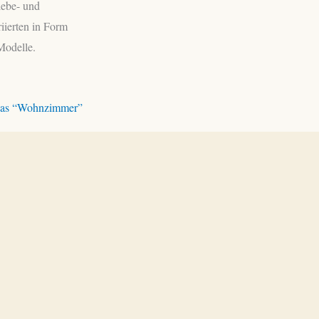
lebe- und
iierten in Form
Modelle.
 das “Wohnzimmer”