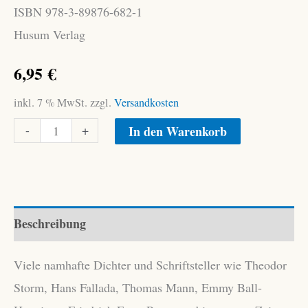
ISBN 978-3-89876-682-1
Husum Verlag
6,95
€
inkl. 7 % MwSt.
zzgl.
Versandkosten
Weihnachten
Alternative:
-
+
In den Warenkorb
bei
der
Familie
Goethe
Beschreibung
Menge
Viele namhafte Dichter und Schriftsteller wie Theodor
Storm, Hans Fallada, Thomas Mann, Emmy Ball-