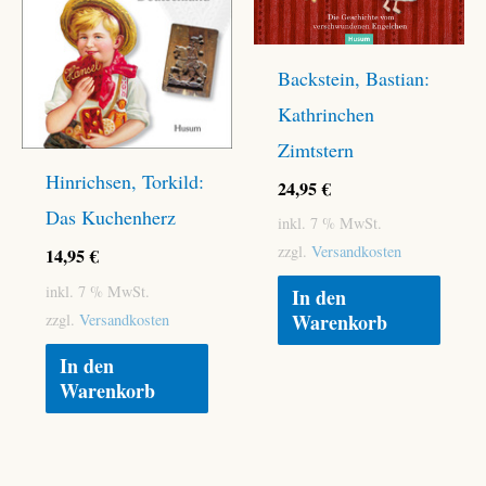
Backstein, Bastian:
Kathrinchen
Zimtstern
Hinrichsen, Torkild:
24,95
€
Das Kuchenherz
inkl. 7 % MwSt.
zzgl.
Versandkosten
14,95
€
inkl. 7 % MwSt.
In den
Warenkorb
zzgl.
Versandkosten
In den
Warenkorb