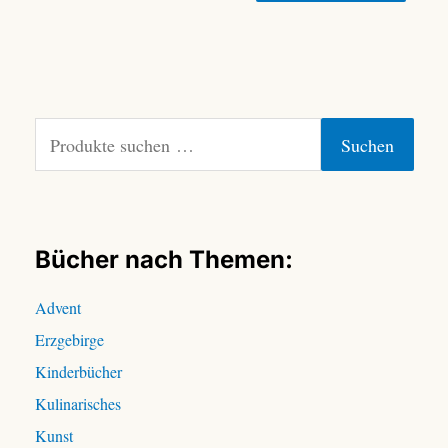
S
Suchen
u
c
h
e
n
Bücher nach Themen:
n
a
Advent
c
Erzgebirge
h
:
Kinderbücher
Kulinarisches
Kunst