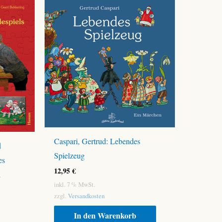
Caspari, Gertrud: Lebendes
d
Spielzeug
es
12,95
€
d
inkl. 7 % MwSt.
zzgl.
Versandkosten
In den Warenkorb