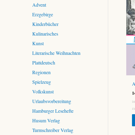
c
Advent
h
Erzgebirge
:
Kinderbücher
Kulinarisches
Kunst
Literarische Weihnachten
Plattdeutsch
Regionen
Spielzeug
A
Volkskunst
1
Urlaubsvorbereitung
i
z
Hamburger Lesehefte
Husum Verlag
Turmschreiber Verlag