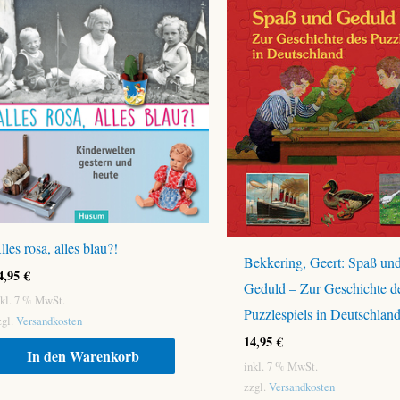
lles rosa, alles blau?!
Bekkering, Geert: Spaß un
4,95
€
Geduld – Zur Geschichte d
nkl. 7 % MwSt.
Puzzlespiels in Deutschlan
zgl.
Versandkosten
14,95
€
In den Warenkorb
inkl. 7 % MwSt.
zzgl.
Versandkosten