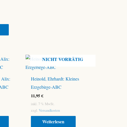
NICHT VORRÄTIG
 Alix:
Heinold, Ehrhardt: Kleines
g-ABC
Erzgebirge-ABC
11,95
€
inkl. 7 % MwSt.
zzgl.
Versandkosten
Weiterlesen