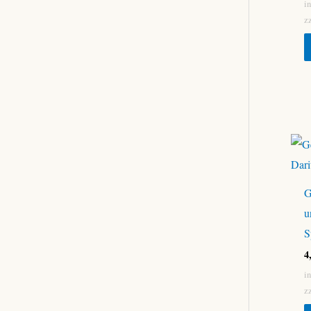
i
z
G
u
S
4
i
z