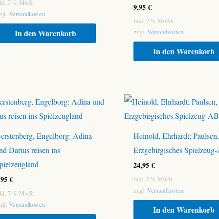
nkl. 7 % MwSt.
9,95
€
zgl.
Versandkosten
inkl. 7 % MwSt.
In den Warenkorb
zzgl.
Versandkosten
In den Warenkorb
erstenberg, Engelborg: Adina
Heinold, Ehrhardt; Paulsen,
nd Darius reisen ins
Erzgebirgisches Spielzeu
pielzeugland
24,95
€
,95
€
inkl. 7 % MwSt.
zzgl.
Versandkosten
nkl. 7 % MwSt.
zgl.
Versandkosten
In den Warenkorb