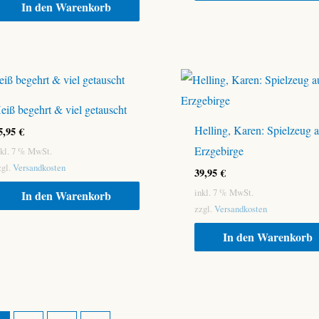
In den Warenkorb
eiß begehrt & viel getauscht
Helling, Karen: Spielzeug 
5,95
€
Erzgebirge
nkl. 7 % MwSt.
zgl.
Versandkosten
39,95
€
inkl. 7 % MwSt.
In den Warenkorb
zzgl.
Versandkosten
In den Warenkorb