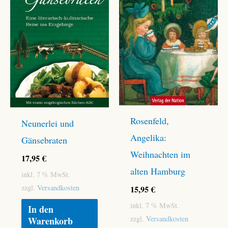
Rosenfeld,
Neunerlei und
Angelika:
Gänsebraten
Weihnachten im
17,95
€
alten Hamburg
inkl. 7 % MwSt.
zzgl.
Versandkosten
15,95
€
inkl. 7 % MwSt.
In den
zzgl.
Versandkosten
Warenkorb