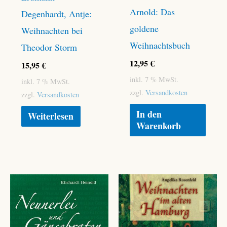
Arnold: Das
Degenhardt, Antje:
goldene
Weihnachten bei
Weihnachtsbuch
Theodor Storm
12,95
€
15,95
€
inkl. 7 % MwSt.
inkl. 7 % MwSt.
zzgl.
Versandkosten
zzgl.
Versandkosten
In den
Weiterlesen
Warenkorb