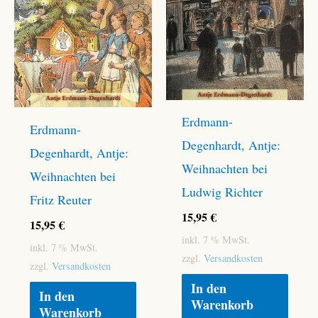
Erdmann-
Erdmann-
Degenhardt, Antje:
Degenhardt, Antje:
Weihnachten bei
Weihnachten bei
Ludwig Richter
Fritz Reuter
15,95
€
15,95
€
inkl. 7 % MwSt.
inkl. 7 % MwSt.
zzgl.
Versandkosten
zzgl.
Versandkosten
In den
In den
Warenkorb
Warenkorb