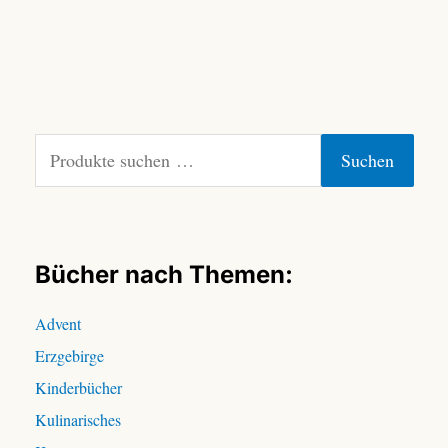
S
Suchen
u
c
h
e
n
Bücher nach Themen:
n
a
Advent
c
Erzgebirge
h
:
Kinderbücher
Kulinarisches