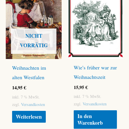
NICHT
VORRÄTIG
Wie’s früher war zur
Weihnachten im
Weihnachtszeit
alten Westfalen
15,95
€
14,95
€
inkl. 7 % MwSt.
inkl. 7 % MwSt.
zzgl.
Versandkosten
zzgl.
Versandkosten
In den
Weiterlesen
Warenkorb