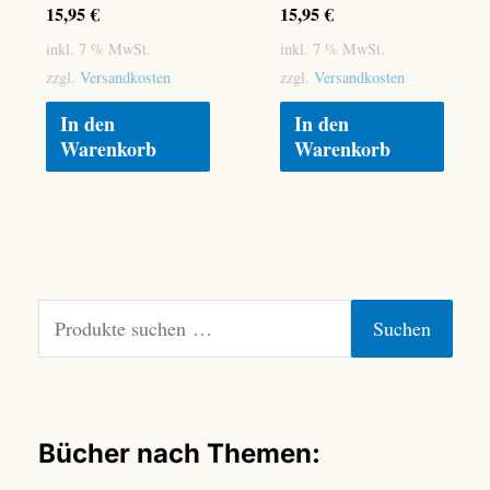
15,95
€
15,95
€
inkl. 7 % MwSt.
inkl. 7 % MwSt.
zzgl.
Versandkosten
zzgl.
Versandkosten
In den
In den
Warenkorb
Warenkorb
S
Suchen
u
c
h
e
n
Bücher nach Themen:
n