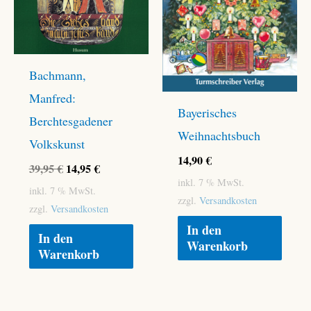
Bachmann,
Manfred:
Bayerisches
Berchtesgadener
Weihnachtsbuch
Volkskunst
14,90
€
Ursprünglicher
Aktueller
39,95
€
14,95
€
Preis
Preis
inkl. 7 % MwSt.
inkl. 7 % MwSt.
war:
ist:
zzgl.
Versandkosten
zzgl.
Versandkosten
39,95 €
14,95 €.
In den
In den
Warenkorb
Warenkorb