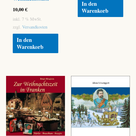
In den
10,00
€
Warenkorb
inkl. 7 % MwSt.
zzgl.
Versandkosten
In den
Warenkorb