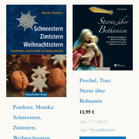
Peschel, Tina:
Sterne über
Bethanien
Pauderer, Monika:
11,95
€
Schneestern,
inkl. 7 % MwSt.
Zimtstern,
zzgl.
Versandkosten
Weihnachtsstern