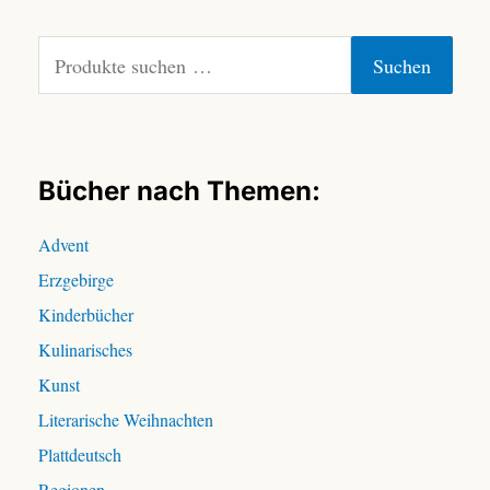
S
Suchen
u
c
h
e
n
Bücher nach Themen:
n
a
Advent
c
Erzgebirge
h
:
Kinderbücher
Kulinarisches
Kunst
Literarische Weihnachten
Plattdeutsch
Regionen