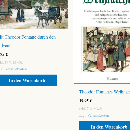
it Theodor Fontane durch den
dvent
,95
€
nkl. 19 % MwSt.
zgl.
Versandkosten
In den Warenkorb
Theodor Fontanes Weihnac
19,95
€
inkl. 7 % MwSt.
zzgl.
Versandkosten
In den Warenkorb