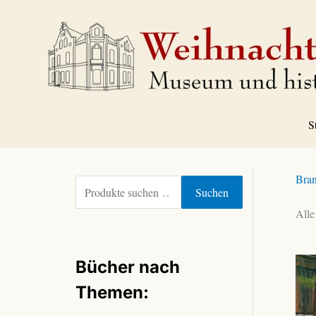
Zum
Inhalt
springen
S
Bra
S
Suchen
u
Alle
c
h
e
Bücher nach
n
n
Themen:
a