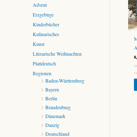
c
Advent
h
Erzgebirge
:
Kinderbücher
Kulinarisches
M
Kunst
A
Literarische Weihnachten
8
Plattdeutsch
i
z
Regionen
Baden-Württemberg
Bayern
Berlin
Brandenburg
Dänemark
Danzig
Deutschland