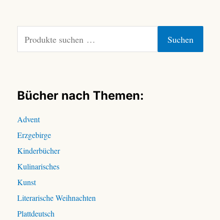
S
Suchen
u
c
h
e
n
Bücher nach Themen:
n
a
Advent
c
Erzgebirge
h
:
Kinderbücher
Kulinarisches
Kunst
Literarische Weihnachten
Plattdeutsch