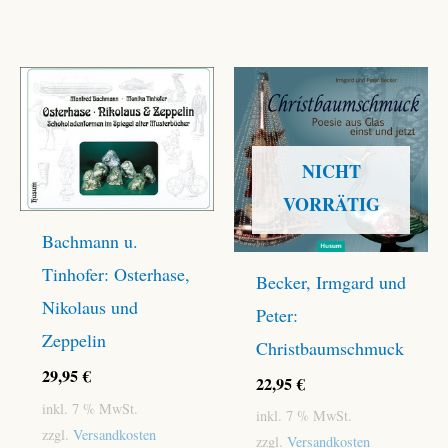
NICHT
VORRÄTIG
Bachmann u.
Tinhofer: Osterhase,
Becker, Irmgard und
Nikolaus und
Peter:
Zeppelin
Christbaumschmuck
29,95
€
22,95
€
inkl. 7 % MwSt.
inkl. 7 % MwSt.
zzgl.
Versandkosten
zzgl.
Versandkosten