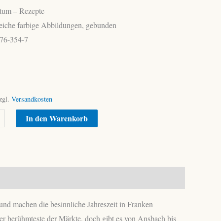
tum – Rezepte
reiche farbige Abbildungen, gebunden
76-354-7
zgl.
Versandkosten
Alternative:
In den Warenkorb
nd machen die besinnliche Jahreszeit in Franken
er berühmteste der Märkte, doch gibt es von Ansbach bis