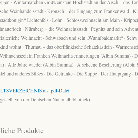
regen · Wintermärchen Gößweinstein Höchstadt an der Aisch – das Tor
rische Weinhandelsstadt · Kronach – der Eingang zum Frankenwald · K
tadtkönigin“ Lichtenfels · Lohr – Schlossweihnacht am Main · Krippe
natterloch · Nürnberg – die Weihnachtsstadt · Pegnitz und sein Adven
elalterliche Weihnacht · Schwabach und sein „Wunnibaldmarkt“ · Schw
kind wohnt · Thurnau – das oberfränkische Schatzkästlein · Warmenst
 Weihnachtszeit in Franken Weihnachtserinnerungen (Albin Summa) · D
) · Alle Jahre wieder (Albin Summa) · A scheene Bescherung (Albin
fel und anderes Süßes · Die Getränke · Die Suppe · Der Hauptgang · 
LTSVERZEICHNIS als .pdf-Datei
tgestellt von der Deutschen Nationalbibliothek)
liche Produkte