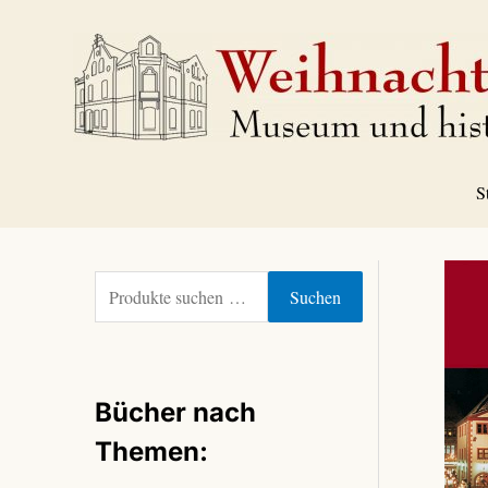
Zum
Inhalt
springen
S
S
Suchen
u
c
h
e
Bücher nach
n
n
Themen:
a