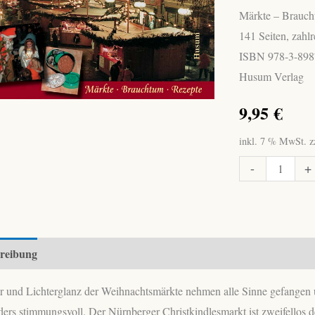
Märkte – Brauch
141 Seiten, zahl
ISBN 978-3-898
Husum Verlag
9,95
€
inkl. 7 % MwSt.
z
Ringlein,
-
+
Birgit:
Zur
Weihnachtszeit
in
reibung
Franken
Menge
 und Lichterglanz der Weihnachtsmärkte nehmen alle Sinne gefangen u
ers stimmungsvoll. Der Nürnberger Christkindlesmarkt ist zweifellos d