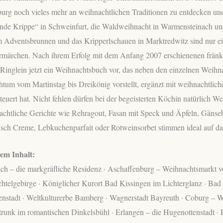
rg noch vieles mehr an weihnachtlichen Traditionen zu entdecken und 
de Krippe“ in Schweinfurt, die Waldweihnacht in Warmensteinach und 
m Adventsbrunnen und das Kripperlschauen in Marktredwitz sind nur e
rmärchen. Nach ihrem Erfolg mit dem Anfang 2007 erschienenen fränk
 Ringlein jetzt ein Weihnachtsbuch vor, das neben den einzelnen Weihn
tum vom Martinstag bis Dreikönig vorstellt, ergänzt mit weihnachtli
teuert hat. Nicht fehlen dürfen bei der begeisterten Köchin natürlich 
chtliche Gerichte wie Rehragout, Fasan mit Speck und Äpfeln, Gänsebr
sch Creme, Lebkuchenparfait oder Rotweinsorbet stimmen ideal auf das
em Inhalt:
h – die markgräfliche Residenz · Aschaffenburg – Weihnachtsmarkt vo
htelgebirge · Königlicher Kurort Bad Kissingen im Lichterglanz · Bad 
enstadt · Weltkulturerbe Bamberg · Wagnerstadt Bayreuth · Coburg – 
trunk im romantischen Dinkelsbühl · Erlangen – die Hugenottenstadt 