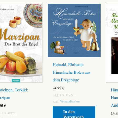
Heinold, Ehrhardt:
Himmlische Boten aus
dem Erzgebirge
24,95
€
richsen, Torkild:
Hinr
inkl. 7 % MwSt.
rzipan
Hans
zzgl.
Versandkosten
And
,95
€
In den
14,
l. 7 % MwSt.
Warenkorb