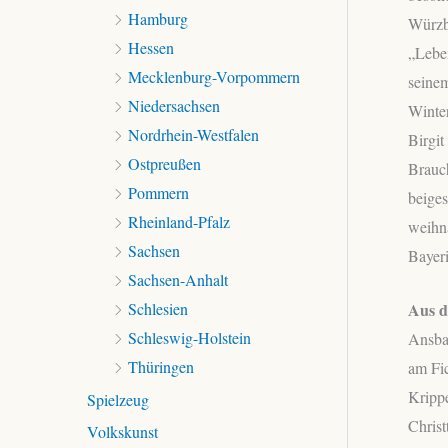
Hamburg
Würzbu
Hessen
„Leben
Mecklenburg-Vorpommern
seine
Niedersachsen
Winte
Nordrhein-Westfalen
Birgit
Ostpreußen
Brauch
Pommern
beiges
Rheinland-Pfalz
weihna
Sachsen
Bayeri
Sachsen-Anhalt
Schlesien
Aus d
Schleswig-Holstein
Ansbac
Thüringen
am Fic
Kripp
Spielzeug
Christ
Volkskunst