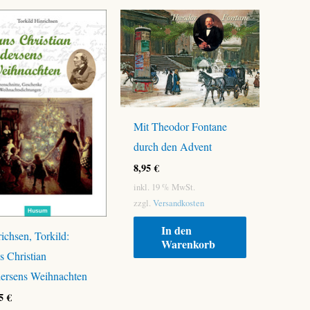
Mit Theodor Fontane
durch den Advent
8,95
€
inkl. 19 % MwSt.
zzgl.
Versandkosten
In den
ichsen, Torkild:
Warenkorb
 Christian
ersens Weihnachten
95
€