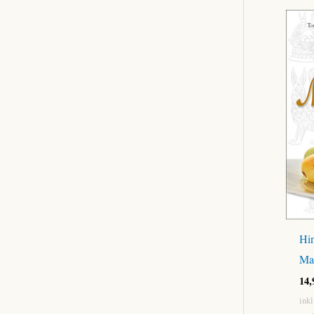
Hin
Ma
14
ink