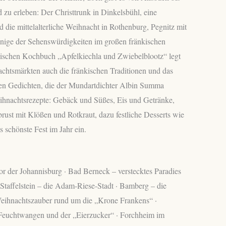
zu erleben: Der Christtrunk in Dinkelsbühl, eine
die mittelalterliche Weihnacht in Rothenburg, Pegnitz mit
inige der Sehenswürdigkeiten im großen fränkischen
ischen Kochbuch „Apfelkiechla und Zwiebelblootz“ legt
achtsmärkten auch die fränkischen Traditionen und das
chen Gedichten, die der Mundartdichter Albin Summa
Weihnachtsrezepte: Gebäck und Süßes, Eis und Getränke,
ust mit Klößen und Rotkraut, dazu festliche Desserts wie
 schönste Fest im Jahr ein.
r der Johannisburg · Bad Berneck – verstecktes Paradies
Staffelstein – die Adam-Riese-Stadt · Bamberg – die
Weihnachtszauber rund um die „Krone Frankens“ ·
· Feuchtwangen und der „Eierzucker“ · Forchheim im