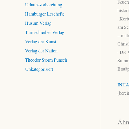
Feuer
Urlaubsvorbereitung
histo
Hamburger Lesehefte
„Korbs
Husum Verlag
am Sch
Turmschreiber Verlag
– mitt
Verlag der Kunst
Christ
Verlag der Nation
· Die
Theodor Storm Punsch
Summa
Bratäp
Unkategorisiert
INHA
(berei
Ähn