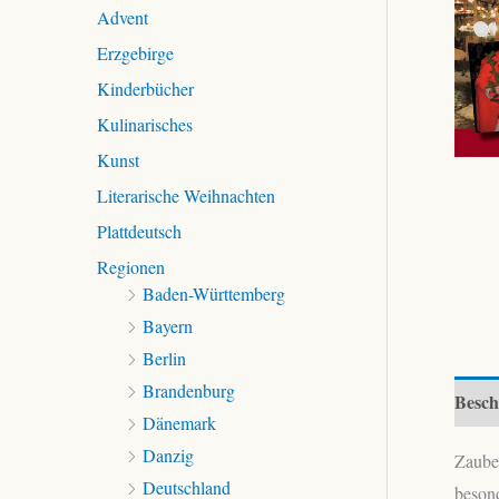
c
Advent
h
Erzgebirge
:
Kinderbücher
Kulinarisches
Kunst
Literarische Weihnachten
Plattdeutsch
Regionen
Baden-Württemberg
Bayern
Berlin
Brandenburg
Besch
Dänemark
Danzig
Zauber
Deutschland
besond