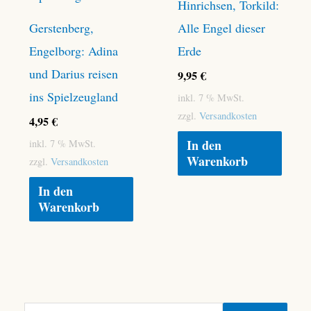
Hinrichsen, Torkild:
Gerstenberg,
Alle Engel dieser
Engelborg: Adina
Erde
und Darius reisen
9,95
€
ins Spielzeugland
inkl. 7 % MwSt.
zzgl.
Versandkosten
4,95
€
In den
inkl. 7 % MwSt.
Warenkorb
zzgl.
Versandkosten
In den
Warenkorb
S