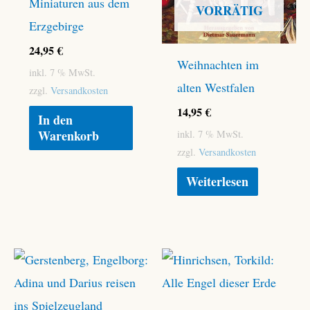
Miniaturen aus dem
VORRÄTIG
Erzgebirge
24,95
€
Weihnachten im
inkl. 7 % MwSt.
alten Westfalen
zzgl.
Versandkosten
14,95
€
In den
Warenkorb
inkl. 7 % MwSt.
zzgl.
Versandkosten
Weiterlesen