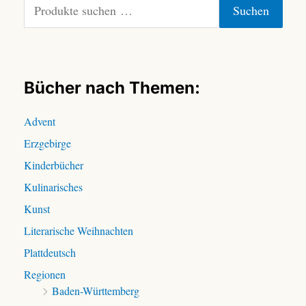
Suchen
u
c
h
e
n
Bücher nach Themen:
n
a
Advent
c
Erzgebirge
h
:
Kinderbücher
Kulinarisches
Kunst
Literarische Weihnachten
Plattdeutsch
Regionen
Baden-Württemberg