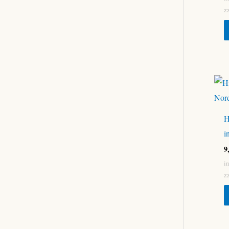
z
H
i
9
i
z