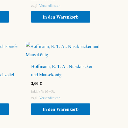
zzgl.
Versandkosten
In den Warenkorb
Hoffmann, E. T. A.: Nussknacker
chzettel
und Mausekönig
2,00
€
inkl. 7 % MwSt.
zzgl.
Versandkosten
In den Warenkorb