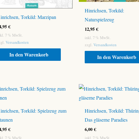
Hinrichsen, Torkild:
inrichsen, Torkild: Marzipan
Naturspielzeug
4,95
€
12,95
€
nkl. 7 % MwSt.
inkl. 7 % MwSt.
zgl.
Versandkosten
zzgl.
Versandkosten
In den Warenkorb
In den Warenkorb
inrichsen, Torkild: Spielzeug zum
Hinrichsen, Torkild: Thüri
taunen
Das gläserne Paradies
4,95
€
6,00
€
nkl. 7 % MwSt.
inkl. 7 % MwSt.