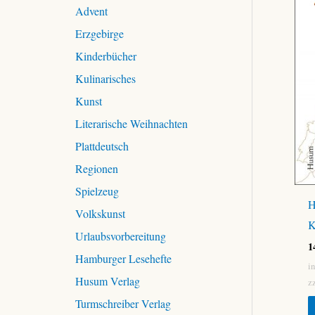
c
Advent
h
Erzgebirge
:
Kinderbücher
Kulinarisches
Kunst
Literarische Weihnachten
Plattdeutsch
Regionen
Spielzeug
H
Volkskunst
K
Urlaubsvorbereitung
1
Hamburger Lesehefte
i
Husum Verlag
z
Turmschreiber Verlag