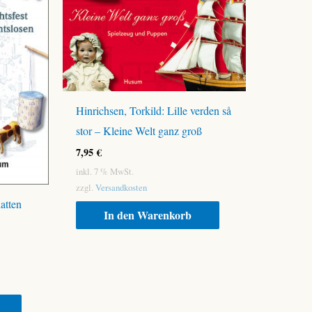
Hinrichsen, Torkild: Lille verden så
stor – Kleine Welt ganz groß
7,95
€
inkl. 7 % MwSt.
zzgl.
Versandkosten
atten
In den Warenkorb