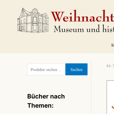
Zum
Inhalt
springen
S
61–7
S
Suchen
u
c
h
e
Bücher nach
n
n
Themen:
a