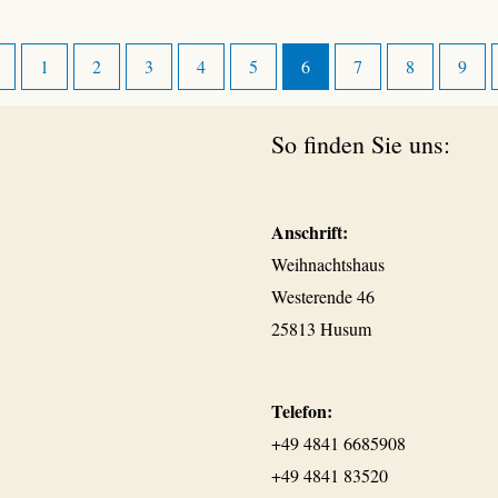
←
1
2
3
4
5
6
7
8
9
So finden Sie uns:
Anschrift:
Weihnachtshaus
Westerende 46
25813 Husum
Telefon:
+49 4841 6685908
+49 4841 83520