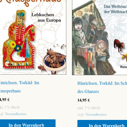
inrichsen, Torkild: Im
Hinrichsen, Torkild: Im Sch
nusperhaus
des Glanzes
4,95
€
14,95
€
nkl. 7 % MwSt.
inkl. 7 % MwSt.
zgl.
Versandkosten
zzgl.
Versandkosten
In den Warenkorb
In den Warenkorb