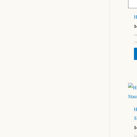
H
1
i
z
H
S
1
i