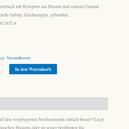
esebuch mit Rezepten aus Husum und seinem Umland
reiche farbige Zeichnungen, gebunden,
42-832-4
zgl.
Versandkosten
Alternative:
In den Warenkorb
 den vorgelagerten Nordseeinseln einfach besser? Liegt
Gässchen Husums oder an seiner berühmten lila