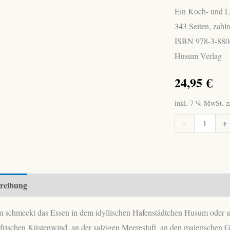
Ein Koch- und L
343 Seiten, zahl
ISBN 978-3-880
Husum Verlag
24,95
€
inkl. 7 % MwSt.
z
Erdmann-
-
+
Degenhardt,
Antje:
Aus
Husums
reibung
Pütt
un
 schmeckt das Essen in dem idyllischen Hafenstädtchen Husum oder auf
Pann
frischen Küstenwind, an der salzigen Meeresluft, an den malerischen 