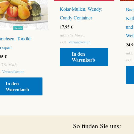
Kolar-Mullen, Wendy:
Back
Candy Container
Kath
17,95
€
und
Wei
inkl. 7 % MwSt.
richsen, Torkild:
zzgl.
Versandkosten
24,
rzipan
In den
inkl
,95
€
Warenkorb
zzgl
l. 7 % MwSt.
l.
Versandkosten
In den
Warenkorb
So finden Sie uns: