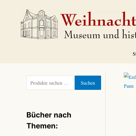
Zum
Inhalt
springen
S
S
Suchen
u
c
h
e
Bücher nach
n
n
Themen:
a