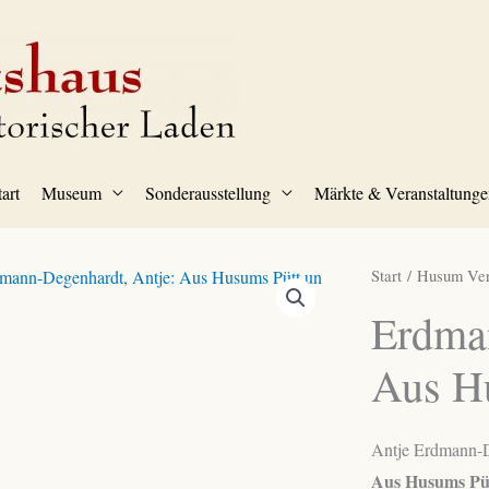
tart
Museum
Sonderausstellung
Märkte & Veranstaltunge
Start
/
Husum Ver
Erdman
Aus H
Antje Erdmann-D
Aus Husums Pü