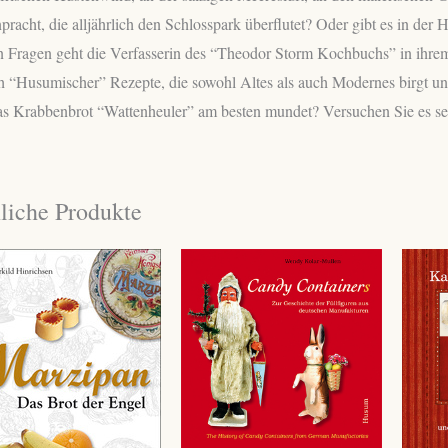
Menge
pracht, die alljährlich den Schlosspark überflutet? Oder gibt es in 
n Fragen geht die Verfasserin des “Theodor Storm Kochbuchs” in ihre
h “Husumischer” Rezepte, die sowohl Altes als auch Modernes birgt und
as Krabbenbrot “Wattenheuler” am besten mundet? Versuchen Sie es se
liche Produkte