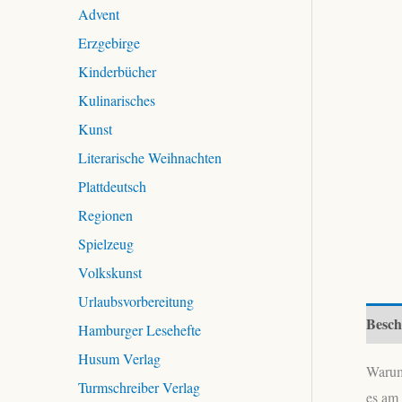
c
Advent
h
Erzgebirge
:
Kinderbücher
Kulinarisches
Kunst
Literarische Weihnachten
Plattdeutsch
Regionen
Spielzeug
Volkskunst
Urlaubsvorbereitung
Besch
Hamburger Lesehefte
Husum Verlag
Warum
Turmschreiber Verlag
es am 