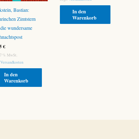
stein, Bastian:
In den
Warenkorb
rinchen Zimtstern
 die wundersame
hnachtspost
95
€
. 7 % MwSt.
.
Versandkosten
In den
Warenkorb