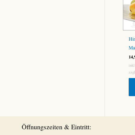
Hin
Ma
14
ink
zzg
Öffnungszeiten & Eintritt: