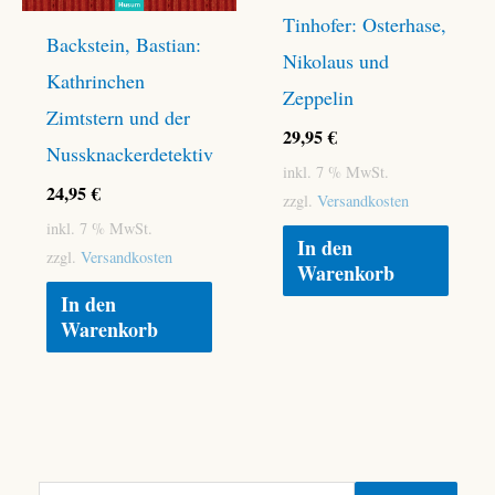
Tinhofer: Osterhase,
Backstein, Bastian:
Nikolaus und
Kathrinchen
Zeppelin
Zimtstern und der
29,95
€
Nussknackerdetektiv
inkl. 7 % MwSt.
24,95
€
zzgl.
Versandkosten
inkl. 7 % MwSt.
In den
zzgl.
Versandkosten
Warenkorb
In den
Warenkorb
S