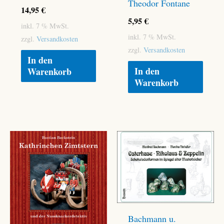
Theodor Fontane
14,95
€
5,95
€
inkl. 7 % MwSt.
inkl. 7 % MwSt.
zzgl.
Versandkosten
zzgl.
Versandkosten
In den
In den
Warenkorb
Warenkorb
Bachmann u.