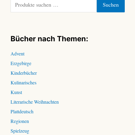
Suchen
u
c
h
e
n
Bücher nach Themen:
n
a
Advent
c
Erzgebirge
h
:
Kinderbücher
Kulinarisches
Kunst
Literarische Weihnachten
Plattdeutsch
Regionen
Spielzeug