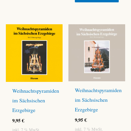
Weihnachtspyramiden
Weihnachtspyramiden
im Sächsischen
im Sächsischen
Erzgebirge
Erzgebirge
9,95
€
9,95
€
inkl. 7 % MwSt.
inkl. 7 % MwSt.