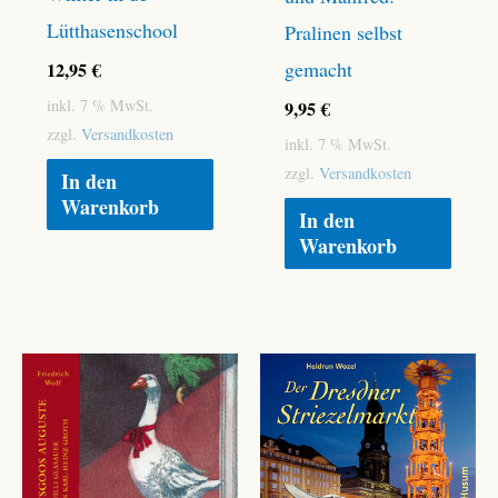
Lütthasenschool
Pralinen selbst
gemacht
12,95
€
inkl. 7 % MwSt.
9,95
€
zzgl.
Versandkosten
inkl. 7 % MwSt.
zzgl.
Versandkosten
In den
Warenkorb
In den
Warenkorb