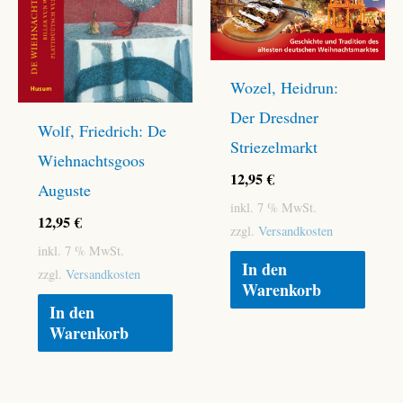
Wozel, Heidrun:
Der Dresdner
Wolf, Friedrich: De
Striezelmarkt
Wiehnachtsgoos
12,95
€
Auguste
inkl. 7 % MwSt.
12,95
€
zzgl.
Versandkosten
inkl. 7 % MwSt.
In den
zzgl.
Versandkosten
Warenkorb
In den
Warenkorb