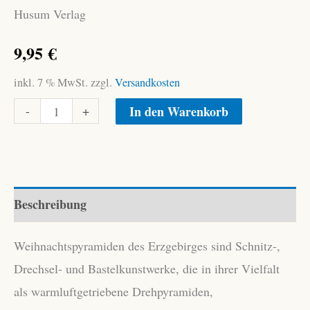
Husum Verlag
9,95
€
inkl. 7 % MwSt.
zzgl.
Versandkosten
Weihnachtspyramiden
Alternative:
-
+
In den Warenkorb
im
Sächsischen
Erzgebirge
Menge
Beschreibung
Weihnachtspyramiden des Erzgebirges sind Schnitz-,
Drechsel- und Bastelkunstwerke, die in ihrer Vielfalt
als warmluftgetriebene Drehpyramiden,