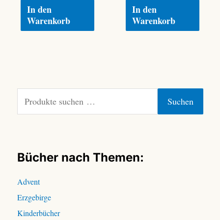
In den
In den
Warenkorb
Warenkorb
S
Suchen
u
c
h
e
n
Bücher nach Themen:
n
a
Advent
c
Erzgebirge
h
:
Kinderbücher