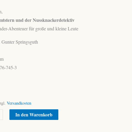
n,
mtstern und der Nussknackerdetektiv
der-Abenteuer für große und kleine Leute
on Gunter Springsguth
cm
76-745-3
zgl.
Versandkosten
Alternative:
In den Warenkorb