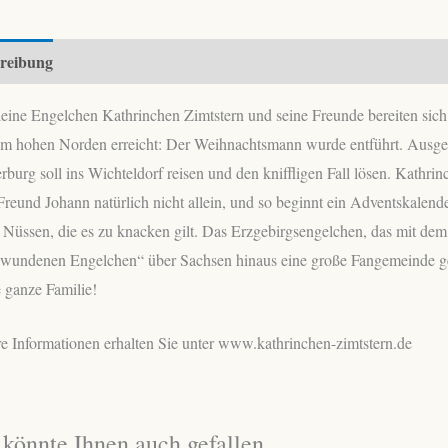
Zimtstern
und
reibung
der
Nussknackerdete
eine Engelchen Kathrinchen Zimtstern und seine Freunde bereiten sich a
Menge
em hohen Norden erreicht: Der Weihnachtsmann wurde entführt. Ausge
rburg soll ins Wichteldorf reisen und den kniffligen Fall lösen. Kath
Freund Johann natürlich nicht allein, und so beginnt ein Adventskalen
 Nüssen, die es zu knacken gilt. Das Erzgebirgsengelchen, das mit de
hwundenen Engelchen“ über Sachsen hinaus eine große Fangemeinde ge
e ganze Familie!
e Informationen erhalten Sie unter www.kathrinchen-zimtstern.de
 könnte Ihnen auch gefallen …