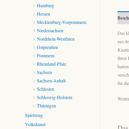
Hamburg
Hessen
Besch
Mecklenburg-Vorpommern
Niedersachsen
Das kl
Nordrhein-Westfalen
aus d
Ostpreußen
Knatte
Pommern
ihren 
Rheinland-Pfalz
harten
Sachsen
versc
Sachsen-Anhalt
für di
Schlesien
Schleswig-Holstein
Weiter
Thüringen
Spielzeug
Volkskunst
Das