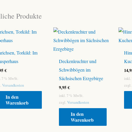
liche Produkte
richsen, Torkild: Im
Hinr
usperhaus
Deckenleuchter und
Kuc
Schwibbögen im
,95
€
14,
Sächsischen Erzgebirge
l. 7 % MwSt.
inkl
l.
Versandkosten
zzgl
9,95
€
inkl. 7 % MwSt.
In den
Warenkorb
zzgl.
Versandkosten
In den
Warenkorb