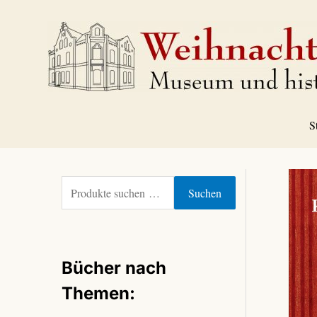
Zum
Inhalt
springen
S
S
Suchen
u
c
h
e
Bücher nach
n
n
Themen:
a