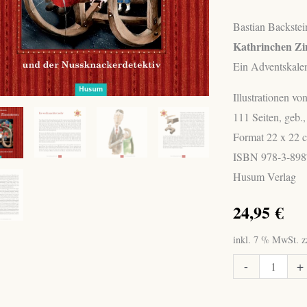
Bastian Backstei
Kathrinchen Zi
Ein Adventskalen
Illustrationen v
111 Seiten, geb.,
Format 22 x 22 
ISBN 978-3-898
Husum Verlag
24,95
€
inkl. 7 % MwSt.
z
Backstein,
-
+
Bastian:
Kathrinchen