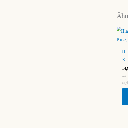
Ähn
Hin
Kn
14
ink
zzg