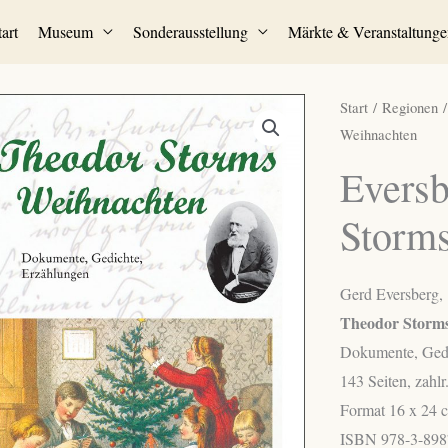
tart
Museum
Sonderausstellung
Märkte & Veranstaltunge
Start
/
Regionen
Weihnachten
Eversb
Storm
Gerd Eversberg,
Theodor Storm
Dokumente, Gedi
143 Seiten, zahlr.
Format 16 x 24 
ISBN 978-3-898