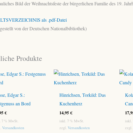
uliches Bild der Weihnachtsfeste der bürgerlichen Familie des 19. Jahr
LTSVERZEICHNIS als .pdf-Datei
tgestellt von der Deutschen Nationalbibliothek)
liche Produkte
se, Edgar S.:
Hinrichsen, Torkild: Das
Kol
tgenuss an Bord
Kuchenherz
Can
,95
€
14,95
€
17,
l. 7 % MwSt.
inkl. 7 % MwSt.
inkl
l.
Versandkosten
zzgl.
Versandkosten
zzgl