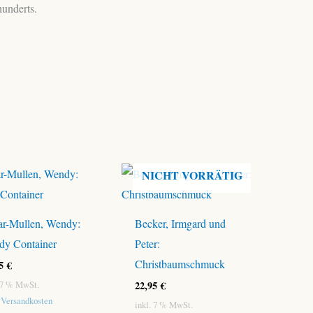
hunderts.
NICHT VORRÄTIG
ar-Mullen, Wendy:
Becker, Irmgard und
dy Container
Peter:
Christbaumschmuck
95
€
22,95
€
. 7 % MwSt.
.
Versandkosten
inkl. 7 % MwSt.