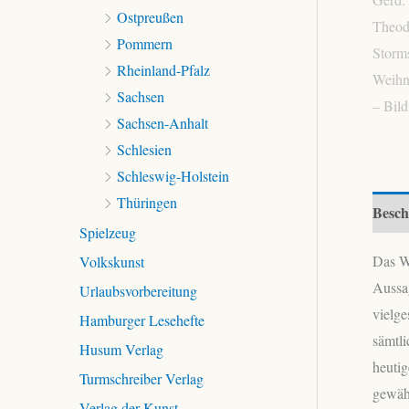
Ostpreußen
Pommern
Rheinland-Pfalz
Sachsen
Sachsen-Anhalt
Schlesien
Schleswig-Holstein
Thüringen
Besch
Spielzeug
Das We
Volkskunst
Aussag
Urlaubsvorbereitung
vielge
Hamburger Lesehefte
sämtli
Husum Verlag
heutig
Turmschreiber Verlag
gewähr
Verlag der Kunst