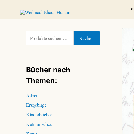
Zum
S
Inhalt
springen
S
Suchen
u
c
h
e
Bücher nach
n
n
Themen:
a
c
Advent
h
Erzgebirge
:
Kinderbücher
Kulinarisches
Kunst