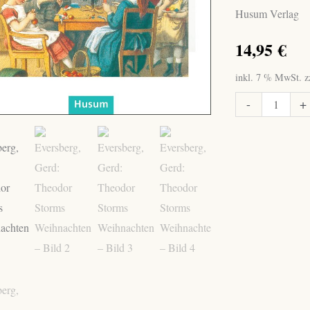
Husum Verlag
14,95
€
inkl. 7 % MwSt.
z
Eversberg,
-
+
Gerd:
Theodor
Storms
Weihnachten
Menge