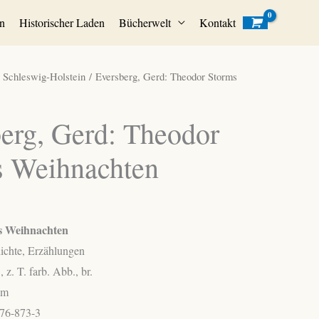
n
Historischer Laden
Bücherwelt
Kontakt
/
Schleswig-Holstein
/ Eversberg, Gerd: Theodor Storms
erg, Gerd: Theodor
s Weihnachten
s Weihnachten
chte, Erzählungen
, z. T. farb. Abb., br.
cm
76-873-3