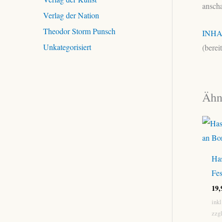
anscha
Verlag der Nation
Theodor Storm Punsch
INHA
Unkategorisiert
(berei
Ähn
Has
Fes
19
ink
zzg