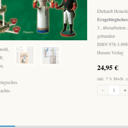
Ehrhardt Heinold
Erzgebirgische
3., überarbeitet
gebunden
ISBN 978-3-898
Husum Verlag
24,95
€
inkl. 7 % MwSt.
z
Heinold,
-
+
Erhardt;
Paulsen,
Alix:
Erzgebirgisches