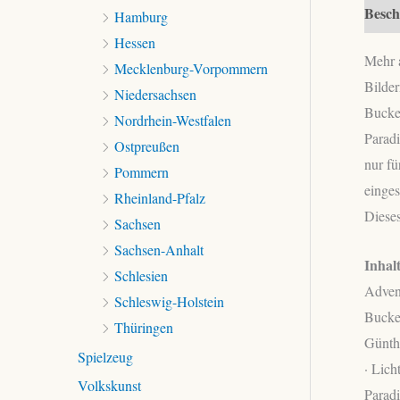
Besch
Hamburg
Hessen
Mehr a
Mecklenburg-Vorpommern
Bilder
Niedersachsen
Bucke
Nordrhein-Westfalen
Paradi
Ostpreußen
nur fü
Pommern
einges
Rheinland-Pfalz
Dieses
Sachsen
Sachsen-Anhalt
Inhal
Schlesien
Adven
Schleswig-Holstein
Buckel
Thüringen
Günth
Spielzeug
· Lich
Volkskunst
Paradi