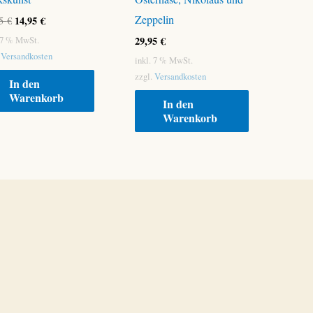
Zeppelin
Ursprünglicher
Aktueller
14,95
€
95
€
Preis
Preis
29,95
€
. 7 % MwSt.
war:
ist:
.
Versandkosten
39,95 €
14,95 €.
inkl. 7 % MwSt.
zzgl.
Versandkosten
In den
Warenkorb
In den
Warenkorb