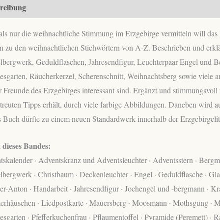
Weihnachts-
reibung
ABC
Menge
ls nur die weihnachtliche Stimmung im Erzgebirge vermitteln will das 
n zu den weihnachtlichen Stichwörtern von A-Z. Beschrieben und erklä
lbergwerk, Geduldflaschen, Jahresendfigur, Leuchterpaar Engel und B
esgarten, Räucherkerzel, Scherenschnitt, Weihnachtsberg sowie viele 
r Freunde des Erzgebirges interessant sind. Ergänzt und stimmungsvol
treuten Tipps erhält, durch viele farbige Abbildungen. Daneben wird au
 Buch dürfte zu einem neuen Standardwerk innerhalb der Erzgebirgelit
t dieses Bandes:
tskalender · Adventskranz und Adventsleuchter · Adventsstern · Berg
bergwerk · Christbaum · Deckenleuchter · Engel · Geduldflasche · Gl
er-Anton · Handarbeit · Jahresendfigur · Jochengel und -bergmann · 
terhäuschen · Liedpostkarte · Mauersberg · Moosmann · Mothsgung · M
esgarten · Pfefferkuchenfrau · Pflaumentoffel · Pyramide (Peremett) ·