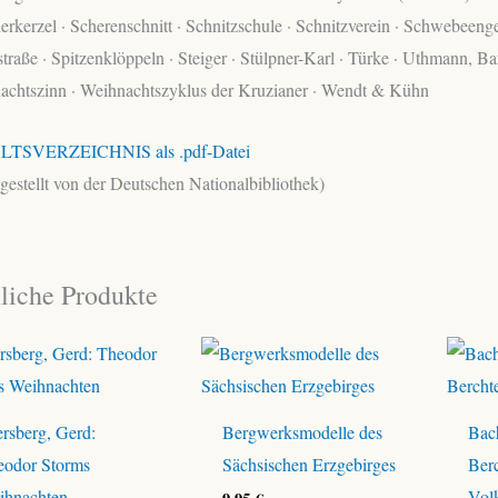
rkerzel · Scherenschnitt · Schnitzschule · Schnitzverein · Schwebeeng
straße · Spitzenklöppeln · Steiger · Stülpner-Karl · Türke · Uthmann, 
achtszinn · Weihnachtszyklus der Kruzianer · Wendt & Kühn
LTSVERZEICHNIS als .pdf-Datei
tgestellt von der Deutschen Nationalbibliothek)
liche Produkte
rsberg, Gerd:
Bergwerksmodelle des
Bac
eodor Storms
Sächsischen Erzgebirges
Ber
ihnachten
Vol