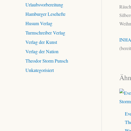
Urlaubsvorbereitung
Räuche
Hamburger Lesehefte
Silber
Husum Verlag
Weihn
Turmschreiber Verlag
INHA
Verlag der Kunst
(berei
Verlag der Nation
Theodor Storm Punsch
Unkategorisiert
Ähn
Eve
Th
We