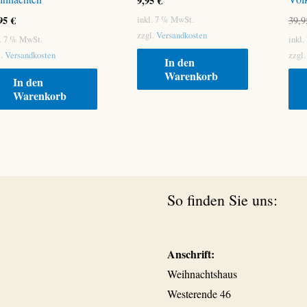
9,95
€
,95
€
inkl. 7 % MwSt.
39,
zzgl.
Versandkosten
l. 7 % MwSt.
inkl
l.
Versandkosten
zzgl
In den
Warenkorb
In den
Warenkorb
So finden Sie uns:
Anschrift:
Weihnachtshaus
Westerende 46