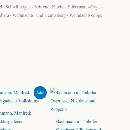
el · Schwibbogen · Seiffener Kirche · Silbermann-Orgel ·
Barbara · Weihnachts- und Heimatberg · Weihnachtskrippe ·
Sale!
hmann, Manfred:
chtesgadener
Bachmann u. Tinhofer:
kskunst
Osterhase, Nikolaus und