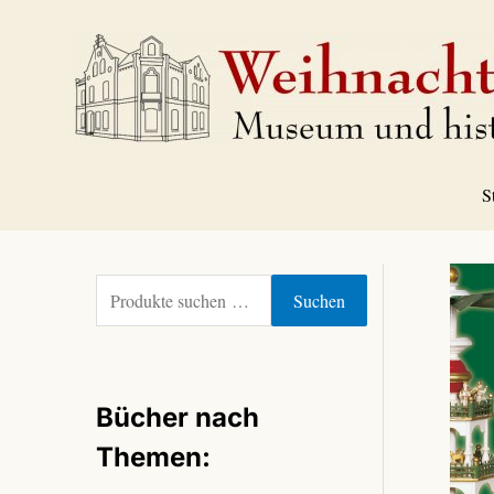
Zum
Inhalt
springen
S
S
Suchen
u
c
h
e
Bücher nach
n
n
Themen:
a