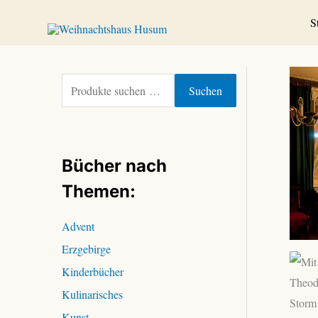
Zum
S
Inhalt
springen
S
Suchen
u
c
h
e
Bücher nach
n
n
Themen:
a
c
Advent
h
Erzgebirge
:
Kinderbücher
Kulinarisches
Kunst