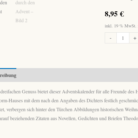
8,95
€
inkl. 19 % MwSt.
Mit
-
+
Theodor
Storm
durch
den
reibung
Advent
Menge
dreifachen Genuss bietet dieser Adventskalender für alle Freunde de
torm-Hauses mit dem nach den Angaben des Dichters festlich geschmü
itet, verbergen sich hinter den Türchen Abbildungen historischen We
arauf beziehenden Zitaten aus Novellen, Gedichten und Briefen Theodo