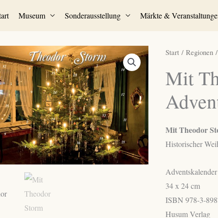
tart
Museum
Sonderausstellung
Märkte & Veranstaltunge
Start
/
Regionen
Mit Th
Adven
Mit Theodor St
Historischer Wei
Adventskalender
34 x 24 cm
ISBN 978-3-898
Husum Verlag