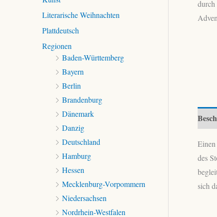
Literarische Weihnachten
Plattdeutsch
Regionen
Baden-Württemberg
Bayern
Berlin
Brandenburg
Dänemark
Besch
Danzig
Deutschland
Einen 
Hamburg
des S
Hessen
begle
Mecklenburg-Vorpommern
sich d
Niedersachsen
Nordrhein-Westfalen