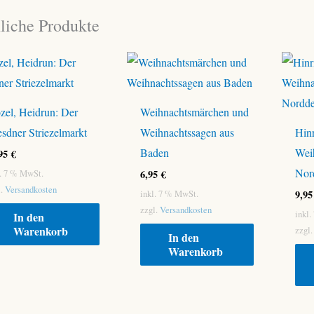
liche Produkte
zel, Heidrun: Der
Weihnachtsmärchen und
sdner Striezelmarkt
Weihnachtssagen aus
Hinr
Baden
Wei
,95
€
Nor
6,95
€
l. 7 % MwSt.
l.
Versandkosten
9,9
inkl. 7 % MwSt.
zzgl.
Versandkosten
inkl
In den
Warenkorb
zzgl
In den
Warenkorb