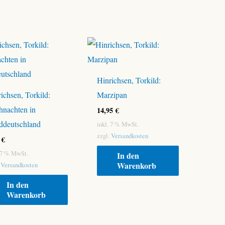
Hinrichsen, Torkild:
ichsen, Torkild:
Marzipan
hnachten in
14,95
€
ddeutschland
inkl. 7 % MwSt.
zzgl.
Versandkosten
5
€
. 7 % MwSt.
In den
Warenkorb
.
Versandkosten
In den
Warenkorb