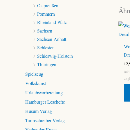
Ostpreußen
Ähn
Pommern
Rheinland-Pfalz
Sachsen
Sachsen-Anhalt
Wo
Schlesien
Dre
Schleswig-Holstein
12
Thüringen
ink
Spielzeug
zzg
Volkskunst
Urlaubsvorbereitung
Hamburger Lesehefte
Husum Verlag
Turmschreiber Verlag
Verlag der Kunst