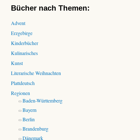
n
Bücher nach Themen:
n
a
Advent
c
Erzgebirge
h
:
Kinderbücher
Kulinarisches
Kunst
Literarische Weihnachten
Plattdeutsch
Regionen
Baden-Württemberg
Bayern
Berlin
Brandenburg
Dänemark