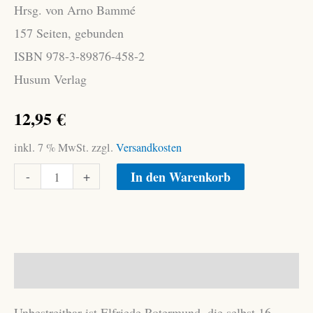
Hrsg. von Arno Bammé
157 Seiten, gebunden
ISBN 978-3-89876-458-2
Husum Verlag
12,95
€
inkl. 7 % MwSt.
zzgl.
Versandkosten
Rotermund,
-
+
In den Warenkorb
Elfriede:
Wunder
der
Weihnacht
Beschreibung
Menge
Unbestreitbar ist Elfriede Rotermund, die selbst 16