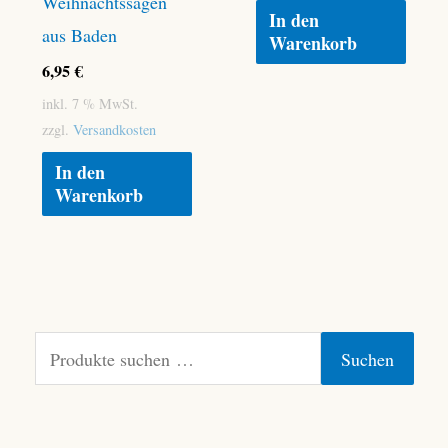
Weihnachtssagen
In den
aus Baden
Warenkorb
6,95
€
inkl. 7 % MwSt.
zzgl.
Versandkosten
In den
Warenkorb
S
Suchen
u
c
h
e