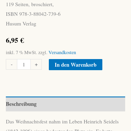
119 Seiten, broschiert,
ISBN 978-3-88042-739-6
Husum Verlag
6,95
€
inkl. 7 % MwSt.
zzgl.
Versandkosten
Seidel,
Alternative:
-
+
In den Warenkorb
Heinrich:
Weihnachtsgeschichten
Menge
Beschreibung
Das Weihnachtsfest nahm im Leben Heinrich Seidels
(1842-1906) einen bedeutenden Platz ein. Er hatte –