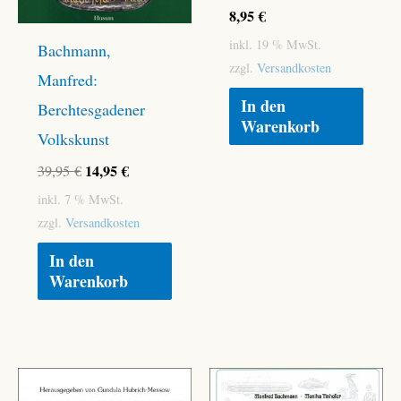
8,95
€
inkl. 19 % MwSt.
Bachmann,
zzgl.
Versandkosten
Manfred:
In den
Berchtesgadener
Warenkorb
Volkskunst
Ursprünglicher
Aktueller
14,95
€
39,95
€
Preis
Preis
inkl. 7 % MwSt.
war:
ist:
zzgl.
Versandkosten
39,95 €
14,95 €.
In den
Warenkorb