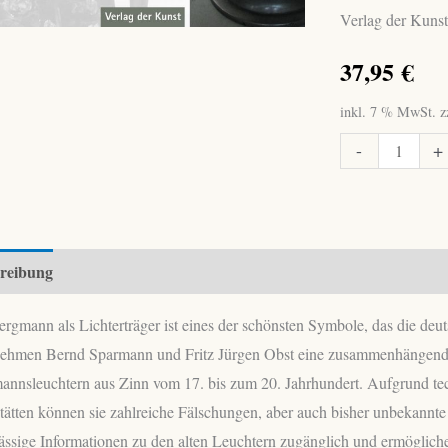
Verlag der Kuns
37,95
€
inkl. 7 % MwSt.
z
Sparmann,
-
+
Bernd;
Obst,
Fritz
Jürgen:
reibung
Bergmannsleucht
Menge
rgmann als Lichterträger ist eines der schönsten Symbole, das die deu
nehmen Bernd Sparmann und Fritz Jürgen Obst eine zusammenhängende D
nnsleuchtern aus Zinn vom 17. bis zum 20. Jahrhundert. Aufgrund techn
tätten können sie zahlreiche Fälschungen, aber auch bisher unbekann
ässige Informationen zu den alten Leuchtern zugänglich und ermöglich