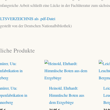
mfangreiche Arbeit schließt eine Lücke in der Fachliteratur zum säch
LTSVERZEICHNIS als .pdf-Datei
tgestellt von der Deutschen Nationalbibliothek)
liche Produkte
nürer, Uta:
Heinold, Ehrhardt:
Leic
penfabrikation in
Himmlische Boten aus
Leu
hneeberg
dem Erzgebirge
Ber
,95
€
24,95
€
24,