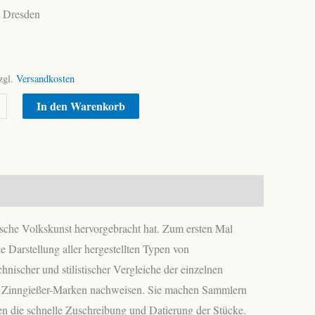
t Dresden
zgl.
Versandkosten
Alternative:
In den Warenkorb
er
tsche Volkskunst hervorgebracht hat. Zum ersten Mal
arstellung aller hergestellten Typen von
ischer und stilistischer Vergleiche der einzelnen
te Zinngießer-Marken nachweisen. Sie machen Sammlern
en die schnelle Zuschreibung und Datierung der Stücke.