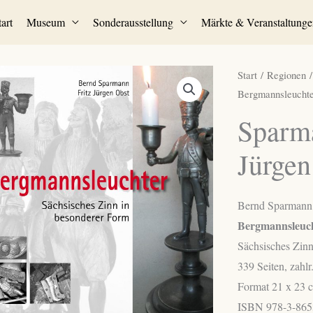
tart
Museum
Sonderausstellung
Märkte & Veranstaltunge
Start
/
Regionen
Bergmannsleuchte
Sparma
Jürgen
Bernd Sparmann, 
Bergmannsleuc
Sächsisches Zinn
339 Seiten, zahlr
Format 21 x 23 
ISBN 978-3-865