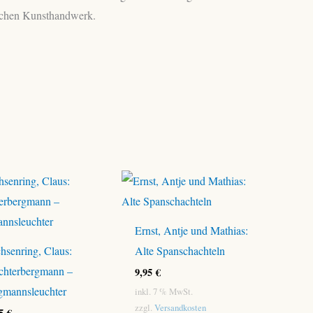
sischen Kunsthandwerk.
Ernst, Antje und Mathias:
hsenring, Claus:
Alte Spanschachteln
chterbergmann –
9,95
€
gmannsleuchter
inkl. 7 % MwSt.
zzgl.
Versandkosten
95
€