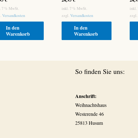
l. 7 % MwSt.
inkl. 7 % MwSt.
inkl
l.
Versandkosten
zzgl.
Versandkosten
zzgl
In den
In den
Warenkorb
Warenkorb
So finden Sie uns:
Anschrift:
Weihnachtshaus
Westerende 46
25813 Husum