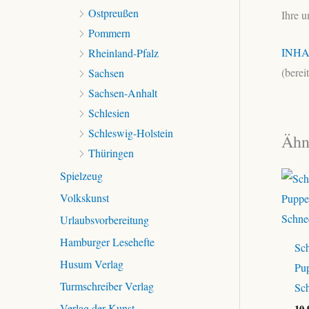
Ostpreußen
Ihre u
Pommern
INHA
Rheinland-Pfalz
(berei
Sachsen
Sachsen-Anhalt
Schlesien
Schleswig-Holstein
Ähn
Thüringen
Spielzeug
Volkskunst
Urlaubsvorbereitung
Hamburger Lesehefte
Sch
Husum Verlag
Pup
Turmschreiber Verlag
Sc
Verlag der Kunst
10