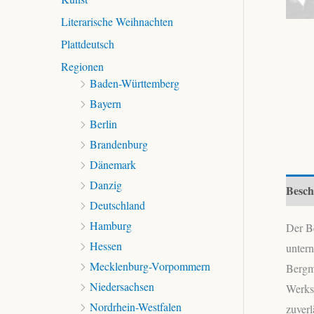
Literarische Weihnachten
Plattdeutsch
Regionen
Baden-Württemberg
Bayern
Berlin
Brandenburg
Dänemark
Danzig
Besch
Deutschland
Hamburg
Der Be
Hessen
unter
Mecklenburg-Vorpommern
Bergma
Niedersachsen
Werks
Nordrhein-Westfalen
zuverl