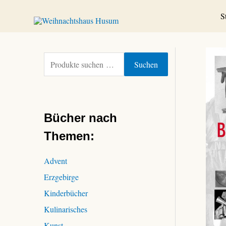
Zum
S
Inhalt
springen
S
Suchen
u
c
h
e
Bücher nach
n
n
Themen:
a
c
Advent
h
Erzgebirge
:
Kinderbücher
Kulinarisches
Kunst