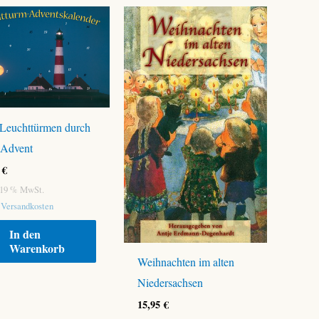
 Leuchttürmen durch
 Advent
5
€
. 19 % MwSt.
.
Versandkosten
In den
Warenkorb
Weihnachten im alten
Niedersachsen
15,95
€