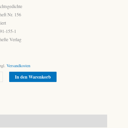
chtsgedichte
eft Nr. 156
iert
91-155-1
efte Verlag
zgl.
Versandkosten
Alternative:
In den Warenkorb
ichten