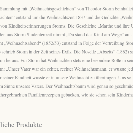
 Sammlung mit „Weihnachtsgeschichten“ von Theodor Storm beinhaltet
achten“ entstand um die Weihnachtszeit 1837 und die Gedichte „Weihn
t von Kindheitserinnerungen Storms. Die Geschichte „Marthe und ihre 
den aus Storm Studentenzeit nimmt „Da stand das Kind am Wege“ auf.
ht „Weihnachtsabend“ (1852/53) entstand in Folge der Vertreibung S
 schrieb Storm in der Zeit seines Exils. Die Novelle „Abseits“ (1862) s
ion heraus. Für Storm hat Weihnachten stets eine besondere Rolle in se
hn: „Unser Vater war ein echter, rechter Weihnachtsmann, er wusste jed
 seiner Kindheit wusste er in unsere Weihnacht zu übertragen. Uns so f
im Sinne unseres Vaters. Der Weihnachtsbaum wird genau so geschmück
thergebrachten Familienrezepten gebacken, wie sie schon sein Kinderh
liche Produkte