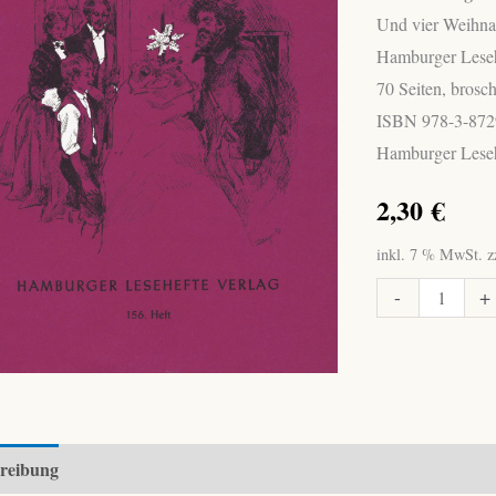
Und vier Weihna
Hamburger Leseh
70 Seiten, brosch
ISBN 978-3-872
Hamburger Leseh
2,30
€
inkl. 7 % MwSt.
z
Storm,
-
+
Theodor:
Weihnachtsgesch
Menge
reibung