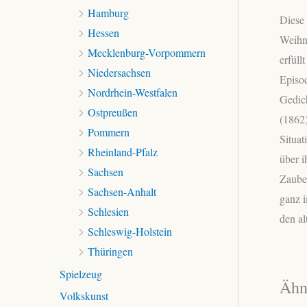
Hamburg
Diese
Hessen
Weihn
Mecklenburg-Vorpommern
erfüll
Niedersachsen
Episo
Nordrhein-Westfalen
Gedic
Ostpreußen
(1862)
Pommern
Situat
Rheinland-Pfalz
über i
Sachsen
Zauber
Sachsen-Anhalt
ganz 
Schlesien
den al
Schleswig-Holstein
Thüringen
Spielzeug
Ähn
Volkskunst