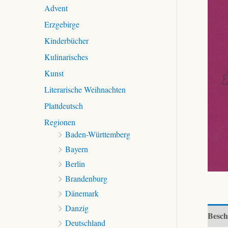
c
Advent
h
Erzgebirge
:
Kinderbücher
Kulinarisches
Kunst
Literarische Weihnachten
Plattdeutsch
Regionen
Baden-Württemberg
Bayern
Berlin
Brandenburg
Dänemark
Danzig
Besch
Deutschland