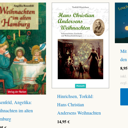
Mit
den
8,9
inkl
zzgl
Hinrichsen, Torkild:
enfeld, Angelika:
Hans Christian
hnachten im alten
Andersens Weihnachten
mburg
14,95
€
,95
€