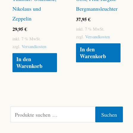
Nikolaus und
Bergmannsleuchter
Zeppelin
37,95
€
29,95
€
inkl. 7 % MwSt.
zzgl.
Versandkosten
inkl. 7 % MwSt.
zzgl.
Versandkosten
In den
Warenkorb
In den
Warenkorb
S
Suchen
u
c
h