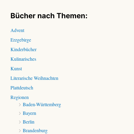
e
n
Bücher nach Themen:
n
a
Advent
c
Erzgebirge
h
:
Kinderbücher
Kulinarisches
Kunst
Literarische Weihnachten
Plattdeutsch
Regionen
Baden-Württemberg
Bayern
Berlin
Brandenburg