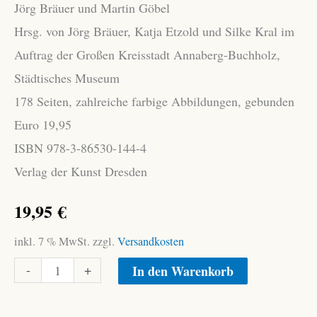
Jörg Bräuer und Martin Göbel
Hrsg. von Jörg Bräuer, Katja Etzold und Silke Kral im
Auftrag der Großen Kreisstadt Annaberg-Buchholz,
Städtisches Museum
178 Seiten, zahlreiche farbige Abbildungen, gebunden
Euro 19,95
ISBN 978-3-86530-144-4
Verlag der Kunst Dresden
19,95
€
inkl. 7 % MwSt.
zzgl.
Versandkosten
Traumhaftes
Alternative:
-
+
In den Warenkorb
aus
dem