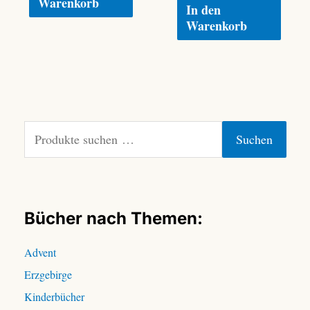
Warenkorb
In den
Warenkorb
S
Suchen
u
c
h
e
n
Bücher nach Themen:
n
a
Advent
c
Erzgebirge
h
:
Kinderbücher