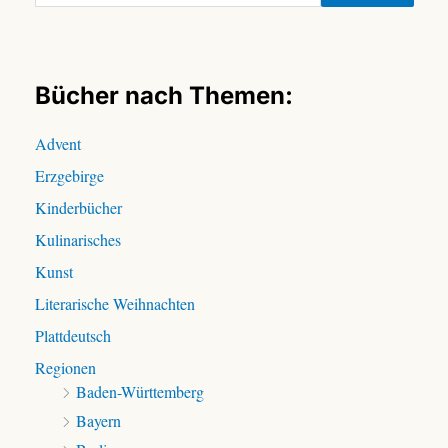
c
h
e
n
Bücher nach Themen:
n
a
Advent
c
Erzgebirge
h
:
Kinderbücher
Kulinarisches
Kunst
Literarische Weihnachten
Plattdeutsch
Regionen
Baden-Württemberg
Bayern