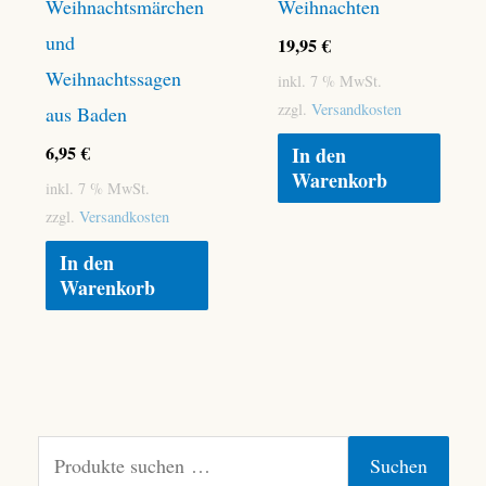
Weihnachtsmärchen
Weihnachten
und
19,95
€
Weihnachtssagen
inkl. 7 % MwSt.
zzgl.
Versandkosten
aus Baden
6,95
€
In den
Warenkorb
inkl. 7 % MwSt.
zzgl.
Versandkosten
In den
Warenkorb
S
Suchen
u