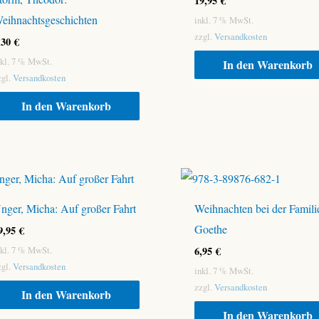
19,95
€
eihnachtsgeschichten
inkl. 7 % MwSt.
zzgl.
Versandkosten
,30
€
nkl. 7 % MwSt.
In den Warenkorb
zgl.
Versandkosten
In den Warenkorb
nger, Micha: Auf großer Fahrt
Weihnachten bei der Famili
Goethe
9,95
€
6,95
€
nkl. 7 % MwSt.
zgl.
Versandkosten
inkl. 7 % MwSt.
zzgl.
Versandkosten
In den Warenkorb
In den Warenkorb