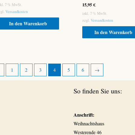
15,95
€
nkl. 7 % MwSt.
zgl.
Versandkosten
inkl. 7 % MwSt.
zzgl.
Versandkosten
In den Warenkorb
In den Warenkorb
←
1
2
3
4
5
6
→
So finden Sie uns:
Anschrift:
Weihnachtshaus
Westerende 46