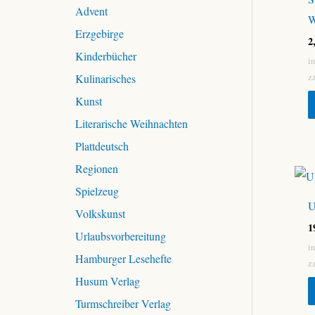
c
Advent
W
h
Erzgebirge
:
2
Kinderbücher
i
z
Kulinarisches
Kunst
Literarische Weihnachten
Plattdeutsch
Regionen
Spielzeug
U
Volkskunst
1
Urlaubsvorbereitung
i
Hamburger Lesehefte
z
Husum Verlag
Turmschreiber Verlag