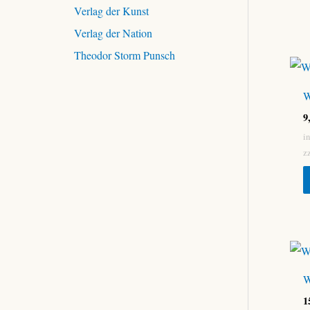
Verlag der Kunst
Verlag der Nation
Theodor Storm Punsch
W
9
i
z
W
1