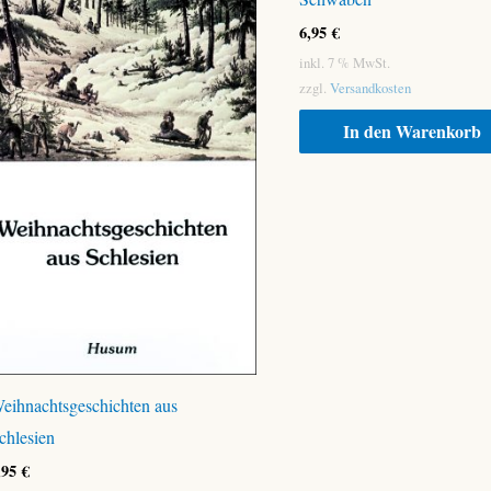
6,95
€
inkl. 7 % MwSt.
zzgl.
Versandkosten
In den Warenkorb
eihnachtsgeschichten aus
chlesien
,95
€