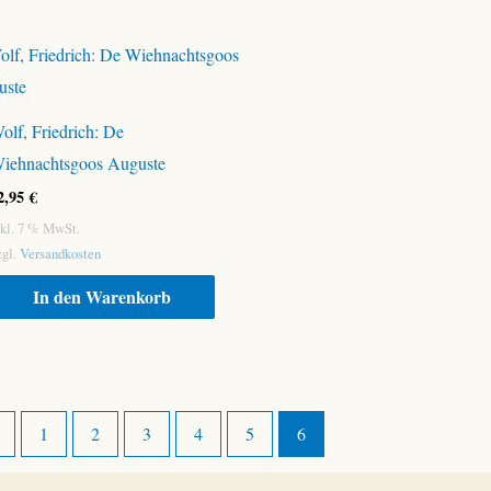
olf, Friedrich: De
iehnachtsgoos Auguste
2,95
€
nkl. 7 % MwSt.
zgl.
Versandkosten
In den Warenkorb
←
1
2
3
4
5
6