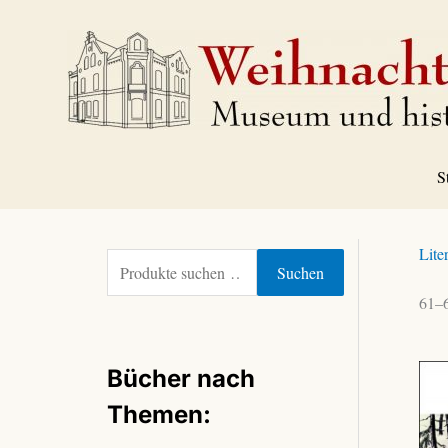
Zum
Inhalt
springen
S
Lite
S
Suchen
u
61–6
c
h
e
Bücher nach
n
n
Themen:
a