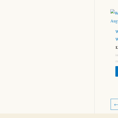
W
W
1
i
z