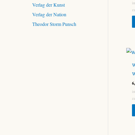
i
Verlag der Kunst
z
Verlag der Nation
Theodor Storm Punsch
W
W
6
i
z