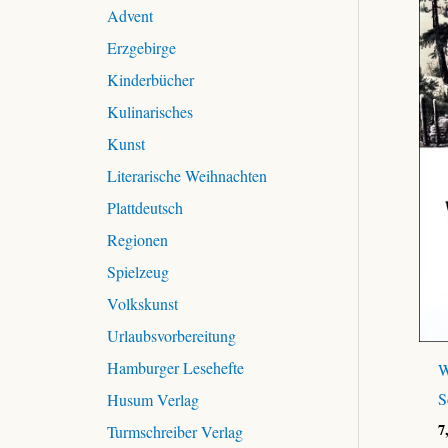
c
Advent
h
Erzgebirge
:
Kinderbücher
Kulinarisches
Kunst
Literarische Weihnachten
Plattdeutsch
Regionen
Spielzeug
Volkskunst
Urlaubsvorbereitung
Hamburger Lesehefte
W
S
Husum Verlag
7
Turmschreiber Verlag