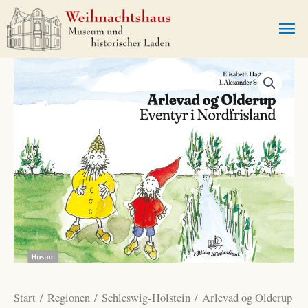
Zum
Ha
Inhalt
springen
Start
/
Regionen
/
Schleswig-Holstein
/ Arlevad og Olderup