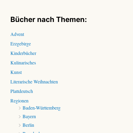
h
e
n
Bücher nach Themen:
n
a
Advent
c
Erzgebirge
h
:
Kinderbücher
Kulinarisches
Kunst
Literarische Weihnachten
Plattdeutsch
Regionen
Baden-Württemberg
Bayern
Berlin