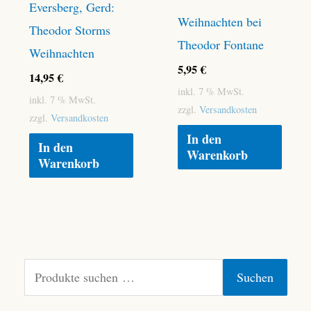
Eversberg, Gerd:
Weihnachten bei
Theodor Storms
Theodor Fontane
Weihnachten
5,95
€
14,95
€
inkl. 7 % MwSt.
inkl. 7 % MwSt.
zzgl.
Versandkosten
zzgl.
Versandkosten
In den
In den
Warenkorb
Warenkorb
S
Suchen
u
c