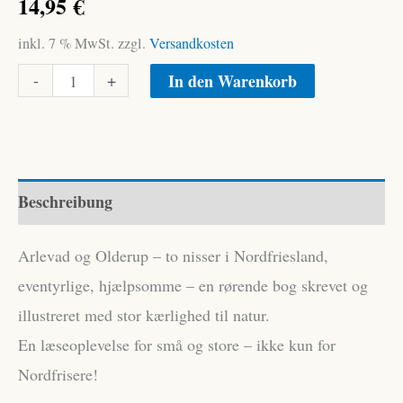
14,95
€
inkl. 7 % MwSt.
zzgl.
Versandkosten
Arlevad
Alternative:
-
+
In den Warenkorb
og
Olderup
Menge
Beschreibung
Arlevad og Olderup – to nisser i Nordfriesland,
eventyrlige, hjælpsomme – en rørende bog skrevet og
illustreret med stor kærlighed til natur.
En læseoplevelse for små og store – ikke kun for
Nordfrisere!