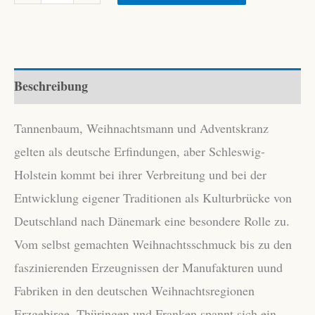
Torkild:
Das
ist
die
Beschreibung
liebe
Weihnachtszeit
Tannenbaum, Weihnachtsmann und Adventskranz
Menge
gelten als deutsche Erfindungen, aber Schleswig-
Holstein kommt bei ihrer Verbreitung und bei der
Entwicklung eigener Traditionen als Kulturbrücke von
Deutschland nach Dänemark eine besondere Rolle zu.
Vom selbst gemachten Weihnachtsschmuck bis zu den
faszinierenden Erzeugnissen der Manufakturen uund
Fabriken in den deutschen Weihnachtsregionen
Erzgebirge, Thüringen und Franken spannt sich ein